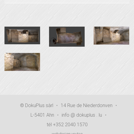
© DokuPlus sàrl
•
14 Rue de Niederdonven
•
L-5401 Ahn
•
info @ dokuplus . lu
•
tél +352 2040 1570
webdesign youtag