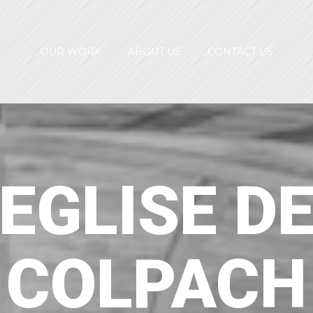
OUR WORK
ABOUT US
CONTACT US
EGLISE D
COLPACH