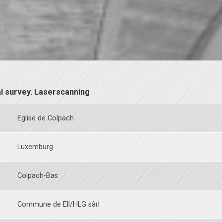
l survey
,
Laserscanning
Eglise de Colpach
Luxemburg
Colpach-Bas
Commune de Ell/HLG sàrl